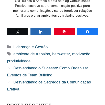
Olá, eu sou o Antônio e aqui no blog Comunicação
Positiva, escrevo sobre comunicação positiva para
melhorar a comunicação, visando fortalecer relações
familiares e criar ambientes de trabalho positivos.
Twittar
Compartilhar
Pin
Compart
Categorias
Liderança e Gestão
Tags
ambiente de trabalho
,
bem-estar
,
motivação
,
produtividade
Desvendando o Sucesso: Como Organizar
Eventos de Team Building
Desvendando os Segredos da Comunicação
Efetiva