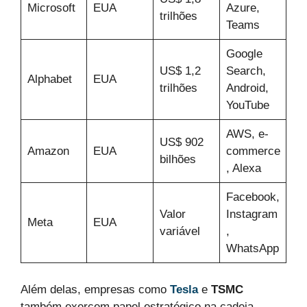
Microsoft
EUA
Azure,
trilhões
Teams
Google
US$ 1,2
Search,
Alphabet
EUA
trilhões
Android,
YouTube
AWS, e-
US$ 902
Amazon
EUA
commerce
bilhões
, Alexa
Facebook,
Valor
Instagram
Meta
EUA
variável
,
WhatsApp
Além delas, empresas como
Tesla
e
TSMC
também exercem papel estratégico na cadeia