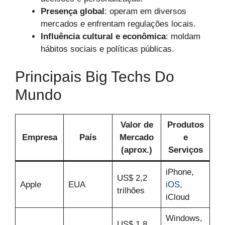
Presença global
: operam em diversos
mercados e enfrentam regulações locais.
Influência cultural e econômica
: moldam
hábitos sociais e políticas públicas.
Principais Big Techs Do
Mundo
Valor de
Produtos
Empresa
País
Mercado
e
(aprox.)
Serviços
iPhone,
US$ 2,2
Apple
EUA
iOS
,
trilhões
iCloud
Windows,
US$ 1,8