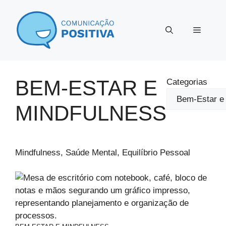
Pular
para
Menu
o
conteúdo
BEM-ESTAR E
Categorias
MINDFULNESS
Mindfulness, Saúde Mental, Equilíbrio Pessoal