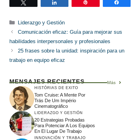
Twittear
Compartir
Pin
Compart
Categorías
Liderazgo y Gestión
Comunicación eficaz: Guía para mejorar sus
habilidades interpersonales y profesionales
25 frases sobre la unidad: inspiración para un
trabajo en equipo eficaz
MENSAJES RECIENTES
Más
HISTÓRIAS DE EXITO
Tom Cruise: A Mente Por
Trás De Um Império
Cinematográfico
LIDERAZGO Y GESTIÓN
20 Estrategias Probadas
Para Potenciar A Los Equipos
En El Lugar De Trabajo
INNOVACIÓN Y TRABAJO