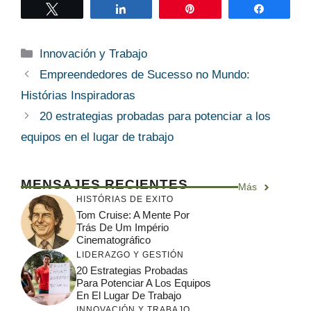
Twittear
Compartir
Pin
Compart
Categorías
Innovación y Trabajo
Empreendedores de Sucesso no Mundo:
Histórias Inspiradoras
20 estrategias probadas para potenciar a los
equipos en el lugar de trabajo
MENSAJES RECIENTES
Más
HISTÓRIAS DE EXITO
Tom Cruise: A Mente Por
Trás De Um Império
Cinematográfico
LIDERAZGO Y GESTIÓN
20 Estrategias Probadas
Para Potenciar A Los Equipos
En El Lugar De Trabajo
INNOVACIÓN Y TRABAJO