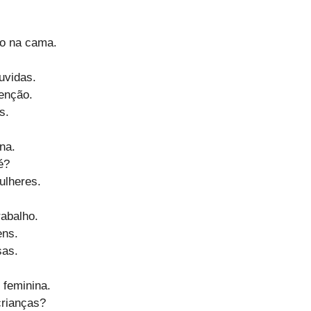
do na cama.
uvidas.
enção.
s.
na.
é?
ulheres.
rabalho.
ens.
sas.
feminina.
crianças?