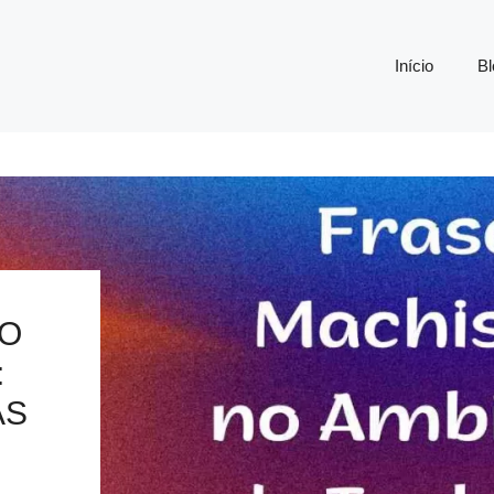
Início
Bl
NO
:
AS