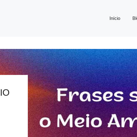
Início
Bl
IO