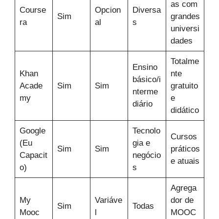
as com
Course
Opcion
Diversa
Sim
grandes
ra
al
s
universi
dades
Totalme
Ensino
Khan
nte
básico/i
Acade
Sim
Sim
gratuito
nterme
my
e
diário
didático
Google
Tecnolo
Cursos
(Eu
gia e
Sim
Sim
práticos
Capacit
negócio
e atuais
o)
s
Agrega
My
Variáve
dor de
Sim
Todas
Mooc
l
MOOC