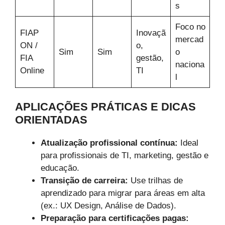
s
Foco no
FIAP
Inovaçã
mercad
ON /
o,
Sim
Sim
o
FIA
gestão,
naciona
Online
TI
l
APLICAÇÕES PRÁTICAS E DICAS
ORIENTADAS
Atualização profissional contínua:
Ideal
para profissionais de TI, marketing, gestão e
educação.
Transição de carreira:
Use trilhas de
aprendizado para migrar para áreas em alta
(ex.: UX Design, Análise de Dados).
Preparação para certificações pagas: