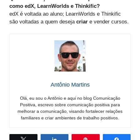
como edX, LearnWorlds e Thinkific?
edX é voltada ao aluno; LearnWorlds e Thinkific
são voltadas a quem deseja
criar
e vender cursos.
Antônio Martins
Olá, eu sou o Antônio e aqui no blog Comunicação
Positiva, escrevo sobre comunicação positiva para
melhorar a comunicação, visando fortalecer relações
familiares e criar ambientes de trabalho positivos.
Twittar
Compartilhar
Pin
Compart