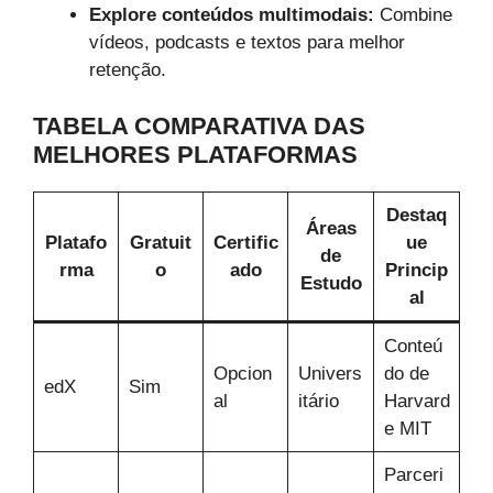
Explore conteúdos multimodais:
Combine
vídeos, podcasts e textos para melhor
retenção.
TABELA COMPARATIVA DAS
MELHORES PLATAFORMAS
Destaq
Áreas
Platafo
Gratuit
Certific
ue
de
rma
o
ado
Princip
Estudo
al
Conteú
Opcion
Univers
do de
edX
Sim
al
itário
Harvard
e MIT
Parceri