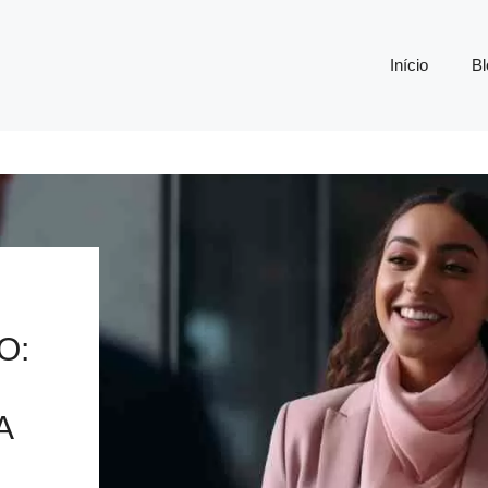
Início
Bl
O:
A