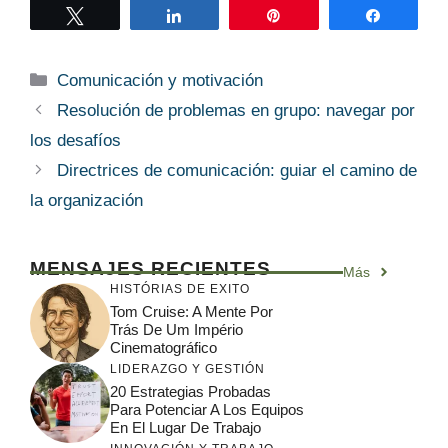
Twittear
Compartir
Pin
Compart
Categorías
Comunicación y motivación
Resolución de problemas en grupo: navegar por
los desafíos
Directrices de comunicación: guiar el camino de
la organización
MENSAJES RECIENTES
Más
HISTÓRIAS DE EXITO
Tom Cruise: A Mente Por
Trás De Um Império
Cinematográfico
LIDERAZGO Y GESTIÓN
20 Estrategias Probadas
Para Potenciar A Los Equipos
En El Lugar De Trabajo