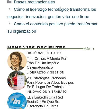
Categorías
Frases motivacionales
Cómo el liderazgo tecnológico transforma los
negocios: innovación, gestión y terreno firme
Cómo el contenido positivo puede transformar
su organización
MENSAJES RECIENTES
Más
HISTÓRIAS DE EXITO
Tom Cruise: A Mente Por
Trás De Um Império
Cinematográfico
LIDERAZGO Y GESTIÓN
20 Estrategias Probadas
Para Potenciar A Los Equipos
En El Lugar De Trabajo
INNOVACIÓN Y TRABAJO
¿Es LinkedIn Una Red
Social? ¿En Qué Se
Diferencia De Otras