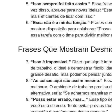
“Isso sempre foi feito assim.”
Essa frase
vez disso, abra-se para novas ideias: “Es
mais eficientes de lidar com isso.”
“Essa não é a minha função.”
Frases como
mostrar disposição para colaborar: “Posso 
essa tarefa com o time para dividir melhor 
Frases Que Mostram Desmo
“Isso é impossível.”
Dizer que algo é impo
de trabalho, o ideal é demonstrar flexibilid
grande desafio, mas podemos pensar juntos
“As coisas aqui são assim mesmo.”
Essa
melhorar. O ambiente de trabalho precisa
alternativa seria: “Se acharmos maneiras 
“Posso estar errado, mas…”
Esse tipo de
você está dizendo. Tente evitar prévias tã
sugestão é que façamos dessa maneira.”